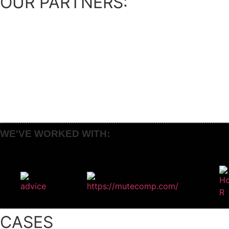
OUR PARTNERS:
WE'VE WORKED WITH:​
CASES